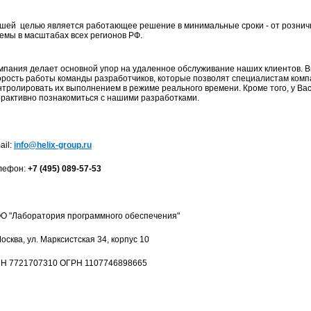
ей целью является работающее решение в минимальные сроки - от розничн
емы в масштабах всех регионов РФ.
ания делает основной упор на удаленное обслуживание наших клиентов. В
орость работы команды разработчиков, которые позволят специалистам комп
нтролировать их выполнением в режиме реального времени. Кроме того, у Ва
рактивно познакомиться с нашими разработками.
il:
info@helix-group.ru
ефон:
+7
(495)
089-57-53
 "Лаборатория программного обеспечения"
осква, ул. Марксистская 34, корпус 10
 7721707310 ОГРН 1107746898665