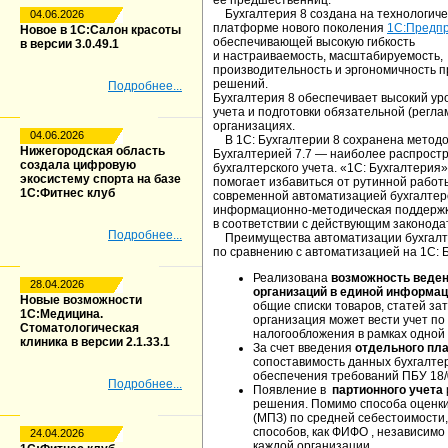
ее предшественниц.
Бухгалтерия 8 создана на технологиче
04.06.2026
платформе нового поколения
1С:Предпр
Новое в 1С:Салон красоты
обеспечивающей высокую гибкость
в версии 3.0.49.1
и настраиваемость, масштабируемость,
производительность и эргономичность 
решений.
Подробнее...
Бухгалтерия 8 обеспечивает высокий ур
учета и подготовки обязательной (регл
организациях.
04.06.2026
В 1С: Бухгалтерии 8 сохранена методо
Нижегородская область
Бухгалтерией 7.7 — наиболее распрост
создала цифровую
бухгалтерского учета. «1С: Бухгалтерия
экосистему спорта на базе
помогает избавиться от рутинной работ
1С:Фитнес клуб
современной автоматизацией бухгалтерс
информационно-методическая поддержк
в соответствии с действующим законода
Подробнее...
Преимущества автоматизации бухгалтер
по сравнению с автоматизацией на 1С: Б
Реализована
возможность веден
28.04.2026
организаций в единой информац
Новые возможности
общие списки товаров, статей затр
1С:Медицина.
организация может вести учет п
Стоматологическая
налогообложения в рамках одной
клиника в версии 2.1.33.1
За счет введения
отдельного пла
сопоставимость данных бухгалтерс
обеспечения требований ПБУ 18/
Подробнее...
Появление в
партионного учета
решения. Помимо способа оценк
(МПЗ) по средней себестоимости
способов, как ФИФО , независимо 
24.04.2026
каждой организации.