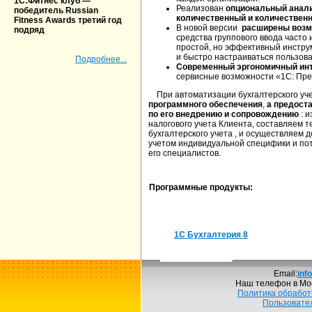
1С:Фитнес клуб —
Реализован
опциональный анали
победитель Russian
количественный и количествен
Fitness Awards третий год
В новой версии
расширены возм
подряд
средства группового ввода часто
простой, но эффективный инстру
и быстро настраиваться пользов
Подробнее...
Современный эргономичный ин
сервисные возможности «1С: Пре
При автоматизации бухгалтерского у
программного обеспечения
,
а предост
по его внедрению и сопровождению
: и
налогового учета Клиента, составляем 
бухгалтерского учета , и осуществляем 
учетом индивидуальной специфики и пот
его специалистов.
Программные продукты:
1С Бухгалтерия 8
Email:
inf
Наш телефон в Мо
Политика обработ
Пользовате