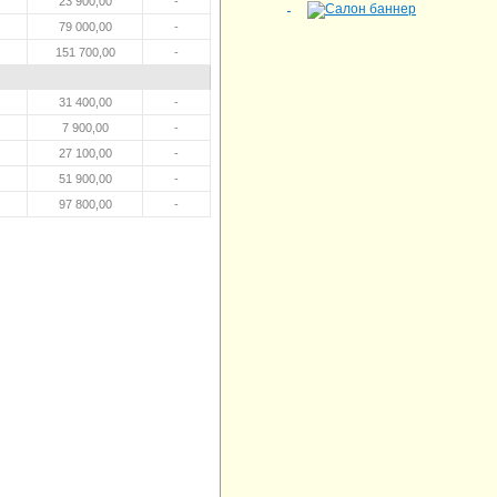
23 900,00
-
79 000,00
-
151 700,00
-
31 400,00
-
7 900,00
-
27 100,00
-
51 900,00
-
97 800,00
-