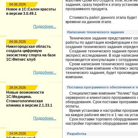
короткие сроки его создать. Или, если н
04.06.2026
задания, сразу перейти к этапу установк
программного продукта.
Новое в 1С:Салон красоты
в версии 3.0.49.1
Стоимость работ данного этапа будет 
времени на данном этапе.
Подробнее...
Написание технического задания
Техническое задание представляет собо
04.06.2026
работы по адаптации конфигурации к по
Нижегородская область
создания технического задания определ
создала цифровую
Создание технического задания произв
экосистему спорта на базе
экспресс исследовании. В ходе написани
1С:Фитнес клуб
производятся консультации с сотрудник
Сроки написания технического задани
специалистами компании «Хеликс» эксп
Подробнее...
технического задания, будет произведе
компании.
Поставка программного обеспечения и 
28.04.2026
Новые возможности
Специалистами компании "Хеликс" буде
1С:Медицина.
серверного и клиентского программного 
Стоматологическая
оборудования. Срок поставки программно
клиника в версии 2.1.33.1
оплаты.
Время установки и настройки программ
на каждое рабочее место и 1 час на уст
Подробнее...
Срок поставки торгового оборудования 
настройки торгового оборудования зави
24.04.2026
Разработка