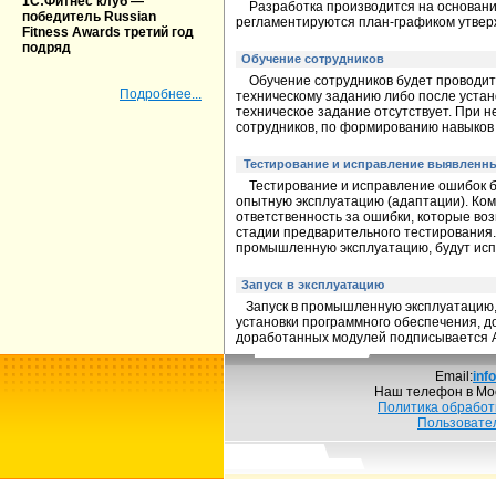
1С:Фитнес клуб —
Разработка производится на основании
победитель Russian
регламентируются план-графиком утве
Fitness Awards третий год
подряд
Обучение сотрудников
Обучение сотрудников будет проводитьс
Подробнее...
техническому заданию либо после устано
техническое задание отсутствует. При 
сотрудников, по формированию навыков 
Тестирование и исправление выявленн
Тестирование и исправление ошибок бу
опытную эксплуатацию (адаптации). Ком
ответственность за ошибки, которые воз
стадии предварительного тестирования.
промышленную эксплуатацию, будут испр
Запуск в эксплуатацию
Запуск в промышленную эксплуатацию, 
установки программного обеспечения, до
доработанных модулей подписывается А
Email:
inf
Наш телефон в Мо
Политика обработ
Пользовате