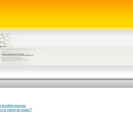
а конфигурации
ости свертки базы?