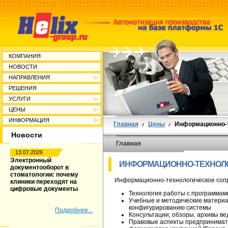
КОМПАНИЯ
НОВОСТИ
НАПРАВЛЕНИЯ
РЕШЕНИЯ
УСЛУГИ
ЦЕНЫ
ИНФОРМАЦИЯ
Главная
Цены
Информационно-
Новости
Главная
13.07.2026
Электронный
ИНФОРМАЦИОННО-ТЕХНОЛ
документооборот в
стоматологии: почему
Информационно-технологическое сопро
клиники переходят на
цифровые документы
Технология работы с программам
Учебные и методические материа
конфигурированию системы
Подробнее...
Консультации, обзоры, архивы ве
Правовые аспекты предпринимате