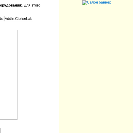
борудования
). Для этого
de
AddIn.CipherLab