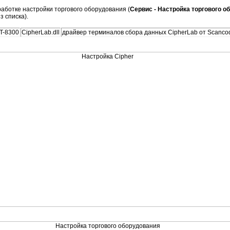
ботке настройки торгового оборудования (
Сервис - Настройка торгового о
 списка).
T-8300
CipherLab.dll
драйвер терминалов сбора данных CipherLab от Scanco