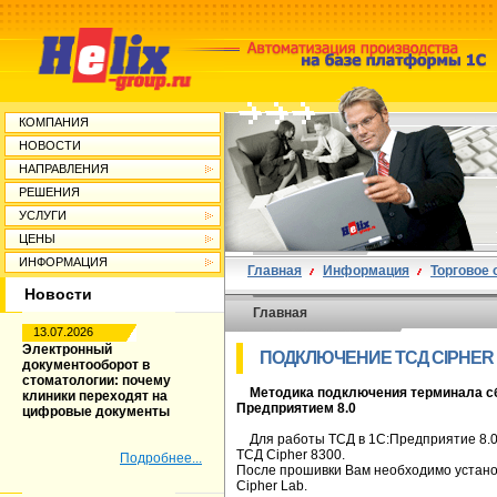
КОМПАНИЯ
НОВОСТИ
НАПРАВЛЕНИЯ
РЕШЕНИЯ
УСЛУГИ
ЦЕНЫ
ИНФОРМАЦИЯ
Главная
Информация
Торговое
Новости
Главная
13.07.2026
Электронный
ПОДКЛЮЧЕНИЕ ТСД CIPHER 
документооборот в
стоматологии: почему
Методика подключения терминала сбо
клиники переходят на
Предприятием 8.0
цифровые документы
Для работы ТСД в 1С:Предприятие 8.0 В
ТСД Cipher 8300.
Подробнее...
После прошивки Вам необходимо устано
Cipher Lab.