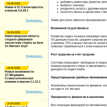
добавить инвентарь (ракетки, мяч
04.06.2026
выбрать тренера;
Новое в 1С:Салон красоты
разделить оплату с другими игрок
в версии 3.0.49.1
оплатить бронь в одном окне с м
Также доступно сквозное бронирование н
Подробнее...
Возможности для бизнеса
04.06.2026
Нижегородская область
Развитие падел-тенниса напрямую связ
создала цифровую
По данным отрасли, средняя загрузка ко
экосистему спорта на базе
а уровень 75% и выше считается зоной 
1С:Фитнес клуб
помогает приблизиться к этим показате
Рост выручки за счёт загрузки
Подробнее...
Система показывает свободные и недоз
перераспределять спрос и увеличивать
28.04.2026
доходности падел-клуба.
Новые возможности
1С:Медицина.
Предотвращение двойных бронирован
Стоматологическая
клиника в версии 2.1.33.1
Исключены пересечения по времени: сис
на один и тот же корт.
Подробнее...
Прозрачность финансов и аналитика
24.04.2026
Все операции фиксируются автоматичес