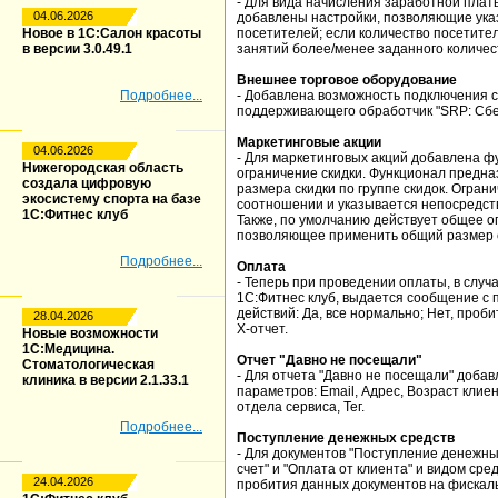
- Для вида начисления заработной платы
04.06.2026
добавлены настройки, позволяющие указ
Новое в 1С:Салон красоты
посетителей; если количество посетите
в версии 3.0.49.1
занятий более/менее заданного количес
Внешнее торговое оборудование
Подробнее...
- Добавлена возможность подключения 
поддерживающего обработчик "SRP: Сбе
Маркетинговые акции
04.06.2026
- Для маркетинговых акций добавлена ф
Нижегородская область
ограничение скидки. Функционал предн
создала цифровую
размера скидки по группе скидок. Огран
экосистему спорта на базе
соотношении и указывается непосредств
1С:Фитнес клуб
Также, по умолчанию действует общее о
позволяющее применить общий размер 
Подробнее...
Оплата
- Теперь при проведении оплаты, в случ
1С:Фитнес клуб, выдается сообщение с
действий: Да, все нормально; Нет, проб
28.04.2026
Х-отчет.
Новые возможности
1С:Медицина.
Отчет "Давно не посещали"
Стоматологическая
- Для отчета "Давно не посещали" доба
клиника в версии 2.1.33.1
параметров: Email, Адрес, Возраст кли
отдела сервиса, Тег.
Подробнее...
Поступление денежных средств
- Для документов "Поступление денежны
счет" и "Оплата от клиента" и видом ср
24.04.2026
пробития данных документов на фискал