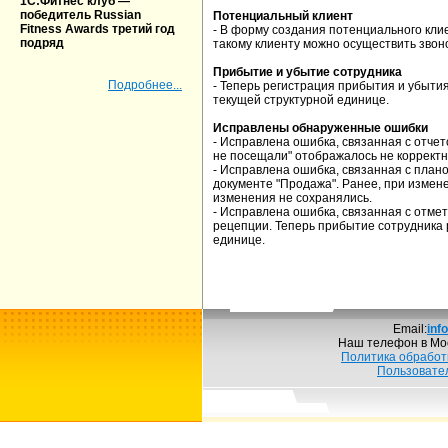
1С:Фитнес клуб —
победитель Russian
Потенциальный клиент
Fitness Awards третий год
- В форму создания потенциального клие
подряд
такому клиенту можно осуществить звонок
Прибытие и убытие сотрудника
Подробнее...
- Теперь регистрация прибытия и убыти
текущей структурной единице.
Исправлены обнаруженные ошибки
- Исправлена ошибка, связанная с отчет
не посещали" отображалось не корректн
- Исправлена ошибка, связанная с план
документе "Продажа". Ранее, при измен
изменения не сохранялись.
- Исправлена ошибка, связанная с отме
рецепции. Теперь прибытие сотрудника 
единице.
Email:
inf
Наш телефон в Мо
Политика обработ
Пользовате