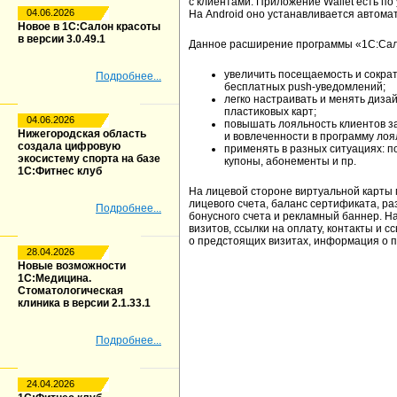
с клиентами. Приложение Wallet есть по
04.06.2026
На Android оно устанавливается автомат
Новое в 1С:Салон красоты
в версии 3.0.49.1
Данное расширение программы «‎1С:Сал
увеличить посещаемость и сокра
Подробнее...
бесплатных push-уведомлений;
легко настраивать и менять дизай
пластиковых карт;
04.06.2026
повышать лояльность клиентов за
Нижегородская область
и вовлеченности в программу лоя
создала цифровую
применять в разных ситуациях: 
экосистему спорта на базе
купоны, абонементы и пр.
1С:Фитнес клуб
На лицевой стороне виртуальной карты
лицевого счета, баланс сертификата, ра
Подробнее...
бонусного счета и рекламный баннер. Н
визитов, ссылки на оплату, контакты и 
о предстоящих визитах, информация о п
28.04.2026
Новые возможности
1С:Медицина.
Стоматологическая
клиника в версии 2.1.33.1
Подробнее...
24.04.2026