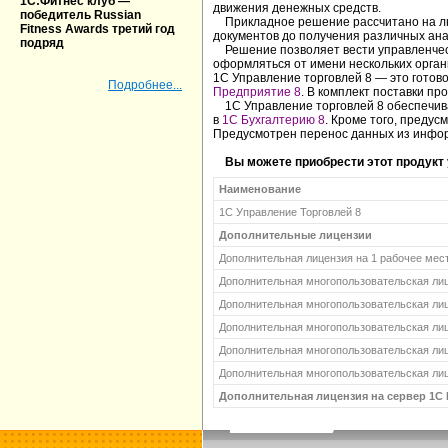
1С:Фитнес клуб —
движения денежных средств.
победитель Russian
Прикладное решение рассчитано на люб
Fitness Awards третий год
документов до получения различных ана
подряд
Решение позволяет вести управленческ
оформляться от имени нескольких орган
1С Управление торговлей 8 — это готов
Подробнее...
Предприятие 8
. В комплект поставки п
1С Управление торговлей 8 обеспечивае
в
1С Бухгалтерию 8
. Кроме того, преду
Предусмотрен перенос данных из инфор
Вы можете приобрести этот продукт у
Наименование
1С Управление Торговлей 8
Дополнительные лицензии
Дополнительная лицензия на 1 рабочее мес
Дополнительная многопользовательская лиц
Дополнительная многопользовательская лиц
Дополнительная многопользовательская лиц
Дополнительная многопользовательская лиц
Дополнительная многопользовательская лиц
Дополнительная лицензия на сервер 1С 