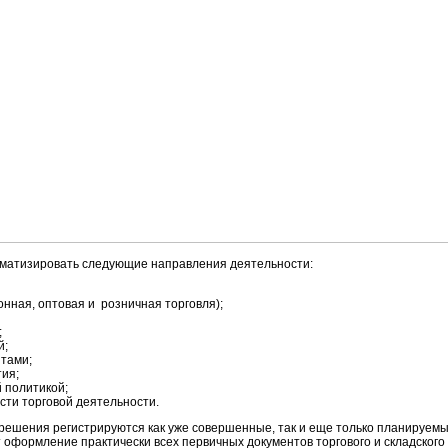
матизировать следующие направления деятельности:
нная, оптовая и розничная торговля);
;
й;
тами;
ия;
 политикой;
сти торговой деятельности.
шения регистрируются как уже совершенные, так и еще только планируемы
оформление практически всех первичных документов торгового и складского 