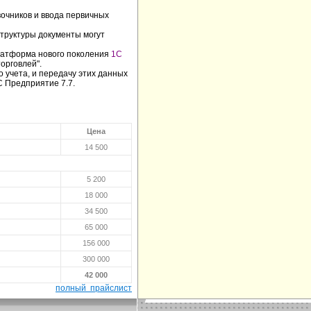
очников и ввода первичных
труктуры документы могут
платформа нового поколения
1С
орговлей".
 учета, и передачу этих данных
С Предприятие 7.7.
Цена
14 500
5 200
18 000
34 500
65 000
156 000
300 000
42 000
полный прайслист