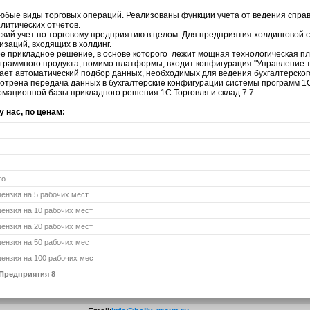
ые виды торговых операций. Реализованы функции учета от ведения справ
литических отчетов.
ий учет по торговому предприятию в целом. Для предприятия холдинговой с
изаций, входящих в холдинг.
ое прикладное решение, в основе которого лежит мощная технологическая 
рограммного продукта, помимо платформы, входит конфигурация "Управление т
т автоматический подбор данных, необходимых для ведения бухгалтерского
смотрена передача данных в бухгалтерские конфигурации системы программ 1
мационной базы прикладного решения 1С Торговля и склад 7.7.
 нас, по ценам:
то
ензия на 5 рабочих мест
ензия на 10 рабочих мест
ензия на 20 рабочих мест
ензия на 50 рабочих мест
ензия на 100 рабочих мест
Предприятия 8