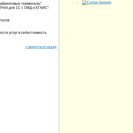
айринговые терминалы".
rint для 1С с ОФД и ЕГАИС".
тусов.
ости услуг в себестоимость
« вернуться назад