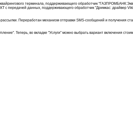
эквайрингового терминала, поддерживающего обработчик "ГАЗПРОМБАНК:Экв
КТ с передачей данных, поддерживающего обработчик "Дримкас: драйвер VikiP
-рассылки. Переработан механизм отправки SMS-сообщений и получения ста
пление". Теперь, во вкладке "Услуги" можно выбрать вариант включения стоим