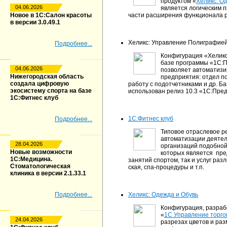
продуктом «
Хеликс: О
04.06.2026
является логическим 
Новое в 1С:Салон красоты
части расширения функционала 
в версии 3.0.49.1
Хеликс: Управление Полиграфией
Подробнее...
Конфигурация «Хеликс
базе программы «1С:П
04.06.2026
позволяет автоматизи
Нижегородская область
предприятия: отдел по
создала цифровую
работу с подотчетниками и др. Б
экосистему спорта на базе
использован релиз 10.3 «1С:Пред
1С:Фитнес клуб
1С:Фитнес клуб
Подробнее...
Типовое отраслевое р
автоматизации деятел
28.04.2026
организаций подобной
Новые возможности
которых является пре
1С:Медицина.
занятий спортом, так и услуг раз
Стоматологическая
ская, спа-процедуры и т.п.
клиника в версии 2.1.33.1
Подробнее...
Хеликс: Одежда и Обувь
Конфигурация, разраб
«
1С Управление торго
24.04.2026
разрезах цветов и ра